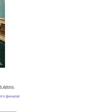
s Agency
.
его финала!