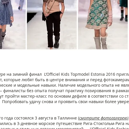
ре на зимний финал L’Officiel Kids Topmodel Estonia 2016 при
ет, которые любят быть в центре внимания и перед фотокамерам
еские и модельные навыки. Наличие модельного опыта не явл
— финалисты без опыта получат практику позирования в рамка
ут пройти мастер-класс по основам дефиле в соответствии со 
Попробовать удачу снова и проявить свои навыки более увер
года состоялся 3 августа в Таллинне (
смотрите фотогалерею)
лись в 3-дневное морское путешествие Рига-Стокгольм-Рига на 
сивых и стильных детских мероприятий — L’Officiel Kids Fashion