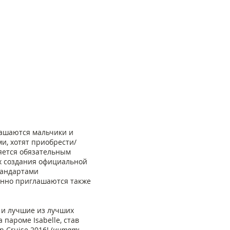
глашаются мальчики и
и, хотят приобрести/
яется обязательным
х создания официальной
стандартами
енно приглашаются также
и лучшие из лучших
пароме Isabelle, став
 Cruise 2016! (
читать