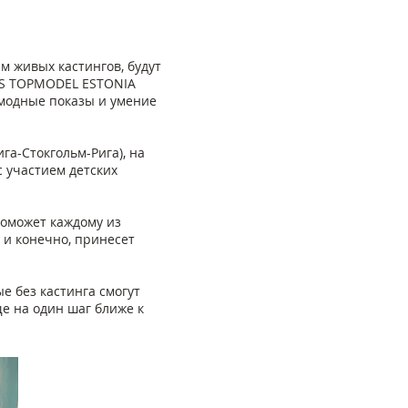
м живых кастингов, будут
KIDS TOPMODEL ESTONIA
модные показы и умение
га-Стокгольм-Рига), на
с участием детских
 поможет каждому из
, и конечно, принесет
е без кастинга смогут
ще на один шаг ближе к