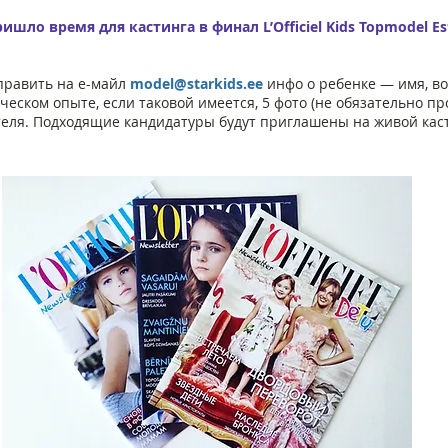
ришло время для кастинга в финал L’Officiel Kids Topmodel E
править на е-майл
model@starkids.ee
инфо о ребенке — имя, воз
ческом опыте, если таковой имеется, 5 фото (не обязательно п
еля. Подходящие кандидатуры будут приглашены на живой каст