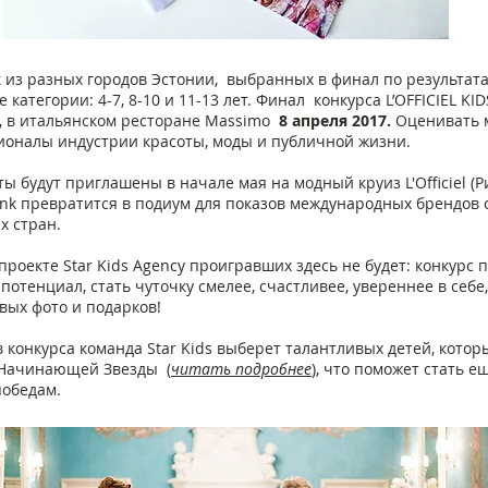
к из разных городов Эстонии, выбранных в финал по результата
 категории: 4-7, 8-10 и 11-13 лет. Финал конкурса L’OFFICIEL 
е, в итальянском ресторане Massimo
8 апреля 2017.
Оценивать 
ионалы индустрии красоты, моды и публичной жизни.
будут приглашены в начале мая на модный круиз L'Officiel (Ри
ink превратится в подиум для показов международных брендов 
х стран.
 проекте Star Kids Agency проигравших здесь не будет: конкурс
потенциал, стать чуточку смелее, счастливее, увереннее в себе
вых фото и подарков!
 конкурса команда Star Kids выберет талантливых детей, которы
 Начинающей Звезды (
читать подробнее
), что поможет стать е
победам.