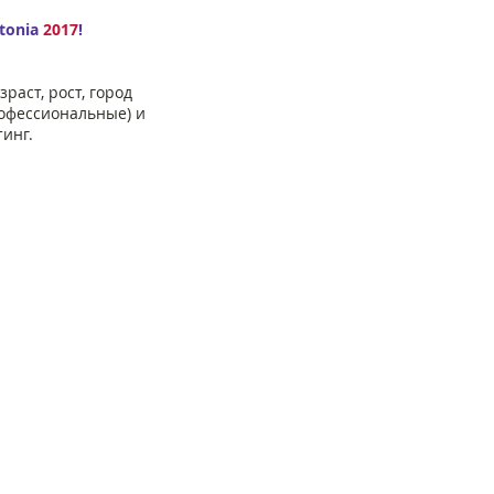
stonia
2017
!
раст, рост, город
рoфессиональные) и
инг.