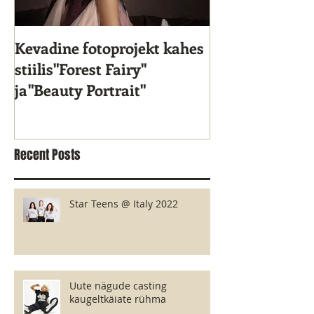
Kevadine fotoprojekt kahes
Star Kids 10. s
stiilis"Forest Fairy"
ja"Beauty Portrait"
Recent Posts
Star Teens @ Italy 2022
Uute nägude casting
kaugeltkäiate rühma