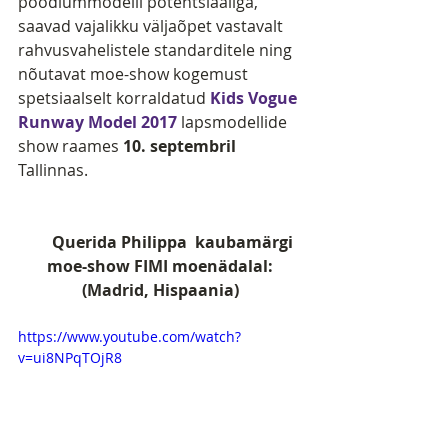
poodiummodelli potentsiaaliga, 
saavad vajalikku väljaõpet vastavalt 
rahvusvahelistele standarditele ning 
nõutavat moe-show kogemust 
spetsiaalselt korraldatud
 Kids Vogue 
Runway Model 2017
 lapsmodellide 
show raames 
10. septembril 
Tallinnas. 
      Querida Philippa  kaubamärgi 
moe-show FIMI moenädalal:
(Madrid, Hispaania)
https://www.youtube.com/watch?
v=ui8NPqTOjR8