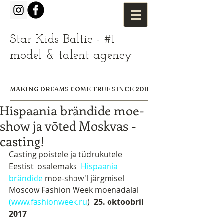
Star Kids Baltic - #1
model & talent agency
MAKING DREAMS COME TRUE SINCE 2011
Hispaania brändide moe-
show ja võted Moskvas -
casting!
Casting poistele ja tüdrukutele 
Eestist  osalemaks 
 Hispaania 
brändide
 moe-show'l järgmisel 
Moscow Fashion Week moenädalal 
(www.fashionweek.ru
)  
25. oktoobril 
2017