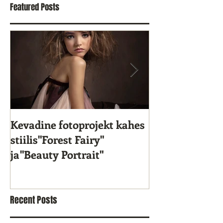
Featured Posts
Kevadine fotoprojekt kahes
Star Kids 10. s
stiilis"Forest Fairy"
ja"Beauty Portrait"
Recent Posts