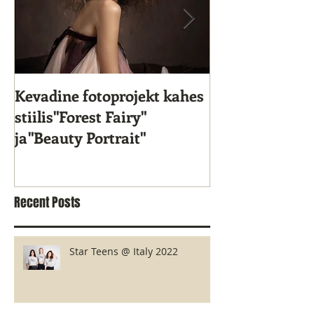
Kevadine fotoprojekt kahes
Star Kids 10. s
stiilis"Forest Fairy"
ja"Beauty Portrait"
Recent Posts
Star Teens @ Italy 2022