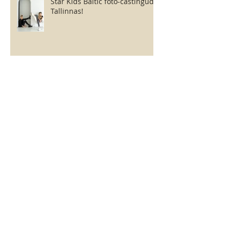
Star Kids Baltic foto-castingud
Tallinnas!
Sügisene fotoprojekt kahes
stiilis!
Star Kids Baltic - talvine
sisseastumine põhikoossesu!
Podium Kids Magazine -
casting!