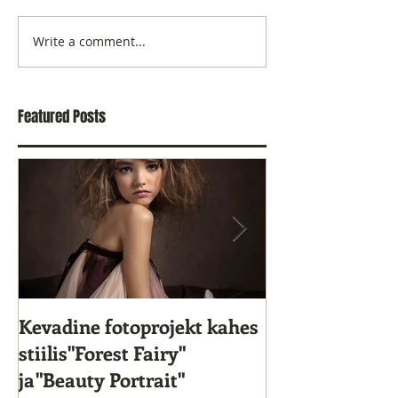
Write a comment...
Featured Posts
Kevadine fotoprojekt kahes
Star Kids 10. s
stiilis"Forest Fairy"
ja"Beauty Portrait"