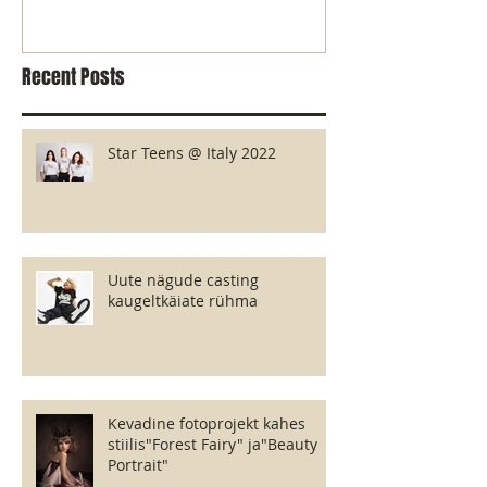
Recent Posts
Star Teens @ Italy 2022
Uute nägude casting
kaugeltkäiate rühma
Kevadine fotoprojekt kahes
stiilis"Forest Fairy" ja"Beauty
Portrait"