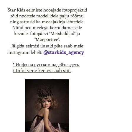
Star Kids eelmiste hooajade fotoprojektid
tõid noortele modellidele palju rõõmu
ning sattusid ka moeajakirja lehtedele.
Nüüd hea meelega korraldame selle
kevade fotopäevi "Metshaldjad" ja
"Moeportree".
Jälgida eelmisi ilusaid pilte saab meie
@starkids_agency
Instagrami lehelt:
* Инфо на русском надейте здесь.
/ Infot vene keeles saab siit.