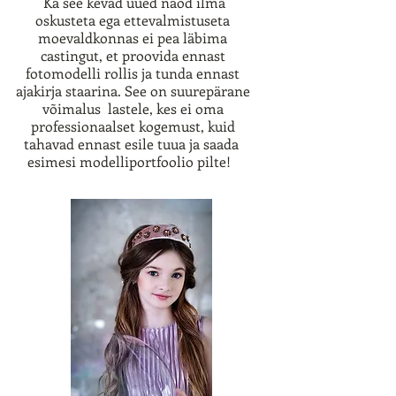
Ka see kevad uued näod ilma
oskusteta ega ettevalmistuseta
moevaldkonnas ei pea läbima
castingut, et proovida ennast
fotomodelli rollis ja tunda ennast
ajakirja staarina. See on suurepärane
võimalus lastele, kes ei oma
professionaalset kogemust, kuid
tahavad ennast esile tuua ja saada
esimesi modelliportfoolio pilte!