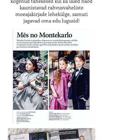
kogenud tähekesed kui ka uued näod
kaunistavad rahvusvaheliste
moeajakirjade lehekülge, samuti
jagavad oma edu lugusid!