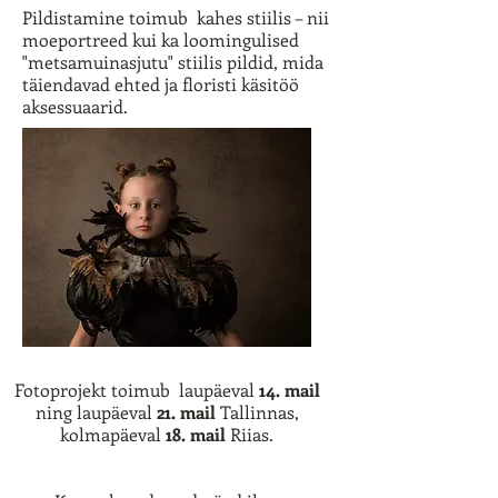
Pildistamine toimub kahes stiilis – nii
moeportreed kui ka loomingulised
"metsamuinasjutu" stiilis pildid, mida
täiendavad ehted ja floristi käsitöö
aksessuaarid.
Fotoprojekt toimub laupäeval
14. mail
ning laupäeval
21. mail
Tallinnas,
kolmapäeval
18. mail
Riias.