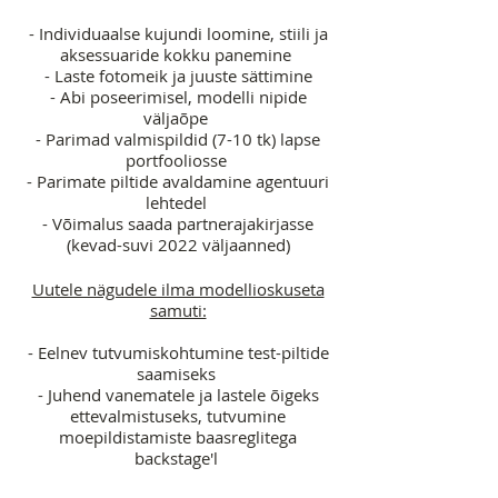
- Individuaalse kujundi loomine, stiili ja
aksessuaride kokku panemine
- Laste fotomeik ja juuste sättimine
- Abi poseerimisel, modelli nipide
väljaõpe
- Parimad valmispildid (7-10 tk) lapse
portfooliosse
- Parimate piltide avaldamine agentuuri
lehtedel
- Võimalus saada partnerajakirjasse
(kevad-suvi 2022 väljaanned)
Uutele nägudele ilma modellioskuseta
samuti:
- Eelnev tutvumiskohtumine test-piltide
saamiseks
- Juhend vanematele ja lastele õigeks
ettevalmistuseks, tutvumine
moepildistamiste baasreglitega
backstage'l
- Pildistamine sõbralikus ja mugavad