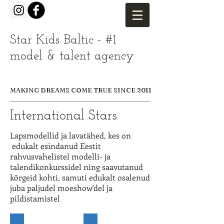
Star Kids Baltic - #1
model & talent agency
MAKING DREAMS COME TRUE SINCE 2011
International Stars
Lapsmodellid ja lavatähed, kes on
edukalt esindanud Eestit
rahvusvahelistel modelli- ja
talendikonkurssidel ning saavutanud
kõrgeid kohti, samuti edukalt osalenud
juba paljudel moeshow'del ja
pildistamistel