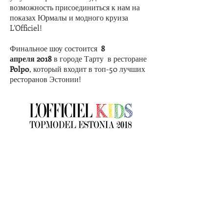
возможность присоединиться к нам на
показах Юрмалы и модного круиза
L'Officiel!
Финальное шоу состоится
8
апреля 2018
в городе Тарту
в ресторане
Polpo
, который входит в топ-50 лучших
ресторанов Эстонии!
Заявки на кастинг
L'Officiel Kids
Topmodel Estonia 2018
принимаются
от мальчиков и девочек
5-13 лет,
которые хотят попробовать себе и
реализовать свой потенциал как
фотомодели, так и подиумной модели,
мечтают выйти на подиум в коллекциях