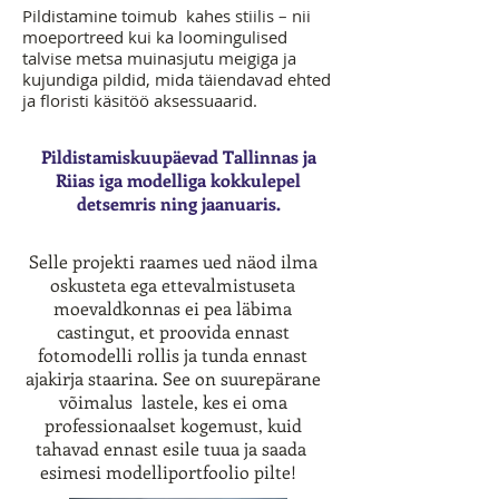
Pildistamine toimub kahes stiilis – nii
moeportreed kui ka loomingulised
talvise metsa muinasjutu meigiga ja
kujundiga pildid, mida täiendavad ehted
ja floristi käsitöö aksessuaarid.
Pildistamiskuupäevad Tallinnas ja
Riias iga modelliga kokkulepel
detsemris ning jaanuaris.
Selle projekti raames ued näod ilma
oskusteta ega ettevalmistuseta
moevaldkonnas ei pea läbima
castingut, et proovida ennast
fotomodelli rollis ja tunda ennast
ajakirja staarina. See on suurepärane
võimalus lastele, kes ei oma
professionaalset kogemust, kuid
tahavad ennast esile tuua ja saada
esimesi modelliportfoolio pilte!