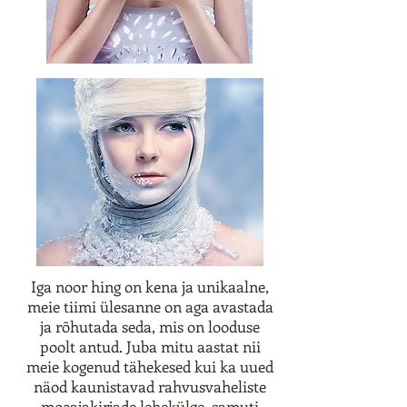
Iga noor hing on kena ja unikaalne,
meie tiimi ülesanne on aga avastada
ja rõhutada seda, mis on looduse
poolt antud. Juba mitu aastat nii
meie kogenud tähekesed kui ka uued
näod kaunistavad rahvusvaheliste
moeajakirjade lehekülge, samuti