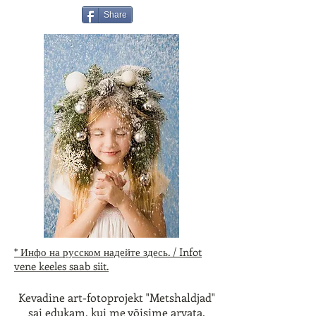
Share
* Инфо на русском надейте здесь. / Infot
vene keeles saab siit.
Kevadine art-fotoprojekt "Metshaldjad"
sai edukam, kui me võisime arvata.