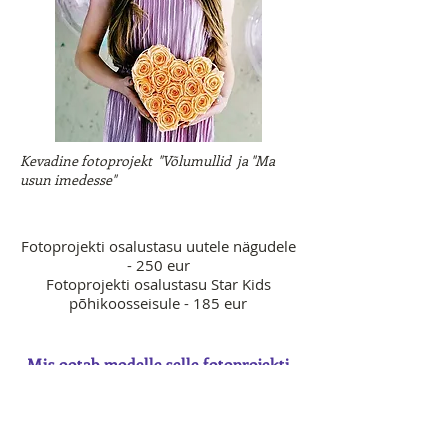
Kevadine fotoprojekt "Võlumullid ja "Ma
usun imedesse"
Fotoprojekti osalustasu uutele nägudele
- 250 eur
Fotoprojekti osalustasu Star Kids
põhikoosseisule - 185 eur
Mis ootab modelle selle fotoprojekti
raames?
- Individuaalse kujundi loomine, stiili ja
aksessuaride kokku panemine