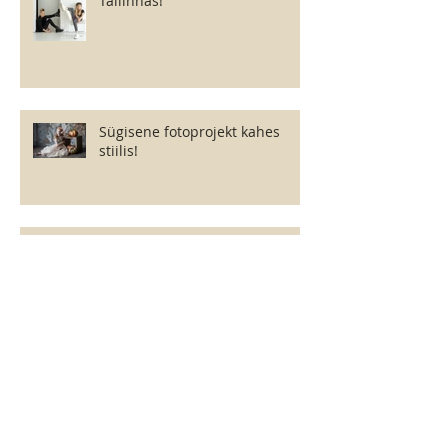
Tallinnas!
Sügisene fotoprojekt kahes
stiilis!
Star Kids Baltic - talvine
sisseastumine põhikoossesu!
Podium Kids Magazine -
casting!