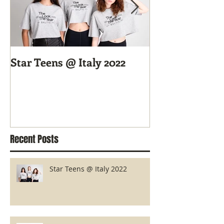
Star Teens @ Italy 2022
Uute nägude c
kaugeltkäiate
Recent Posts
Star Teens @ Italy 2022