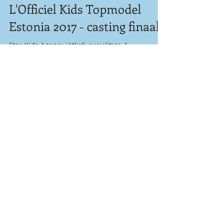
L'Officiel Kids Topmodel
Estonia 2017 - casting finaali!
Star Kids Agency jätkab projektiga 4 –
13aastastele lastele, kus on ühendatud nii uute
nägude otsing kui suurejooneline moepidu!...
Vanemaid uudiseid ning rohkem
igapäevaseid uudiseid leiate meie
facebooki-lehelt!
Featured Posts