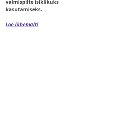
valmispilte isiklikuks 
kasutamiseks. 
Loe lähemalt!