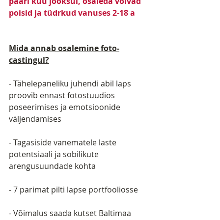
paari kuu jooksul, osaleda võivad 
poisid ja tüdrkud vanuses 2-18 a
Mida annab osalemine foto-
castingul?
- Tähelepaneliku juhendi abil laps 
proovib ennast fotostuudios 
poseerimises ja emotsioonide 
väljendamises
- Tagasiside vanematele laste 
potentsiaali ja sobilikute 
arengusuundade kohta  
- 7 parimat pilti lapse portfooliosse
- Võimalus saada kutset Baltimaa 