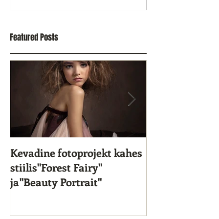
Featured Posts
Kevadine fotoprojekt kahes
Star Kids 10. s
stiilis"Forest Fairy"
ja"Beauty Portrait"