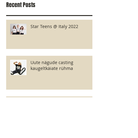
Recent Posts
Star Teens @ Italy 2022
Uute nägude casting
kaugeltkäiate rühma
Kevadine fotoprojekt kahes
stiilis"Forest Fairy" ja"Beauty
Portrait"