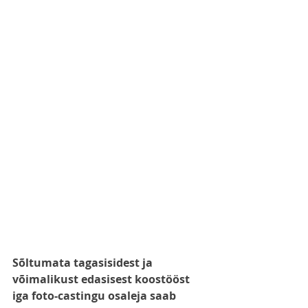
Sõltumata tagasisidest ja 
võimalikust edasisest koostööst 
iga foto-castingu osaleja saab 