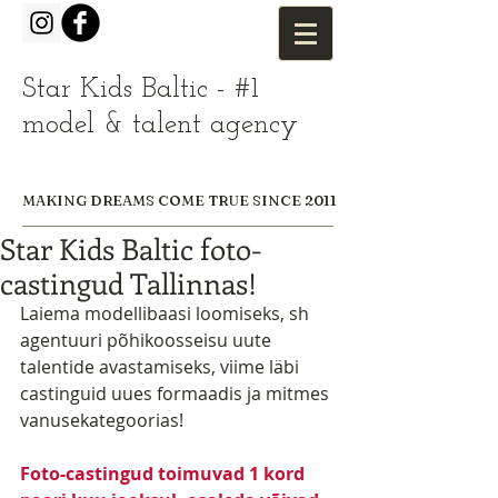
Star Kids Baltic - #1
model & talent agency
MAKING DREAMS COME TRUE SINCE 2011
Star Kids Baltic foto-
castingud Tallinnas!
Laiema modellibaasi loomiseks, sh 
agentuuri põhikoosseisu uute 
talentide avastamiseks, viime läbi 
castinguid uues formaadis ja mitmes 
vanusekategoorias! 
Foto-castingud toimuvad 1 kord 