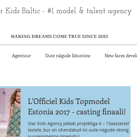
r Kids Baltic - #1 model & talent agency
MAKING DREAMS COME TRUE SINCE 2011
Agentuur
Uute nägude liitumine
New faces deve
L'Officiel Kids Topmodel
Estonia 2017 - casting finaali!
Star Kids Agency jätkab projektiga 4 – 13aastastele
lastele, kus on ühendatud nii uute nägude otsing kui
suurejooneline moepidu!...