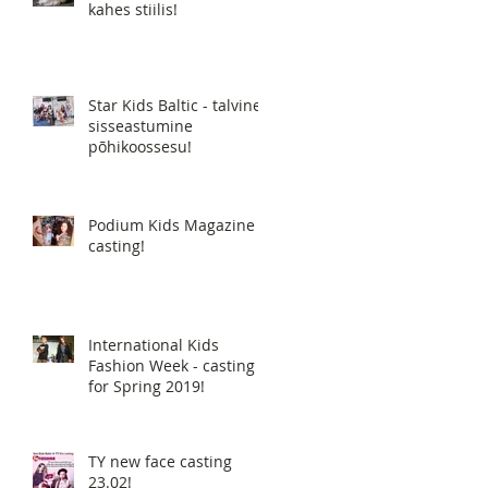
kahes stiilis!
Star Kids Baltic - talvine
sisseastumine
põhikoossesu!
Podium Kids Magazine -
casting!
International Kids
Fashion Week - casting
for Spring 2019!
TY new face casting
23.02!