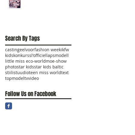
Search By Tags
casting
eelvoor
fashion week
ikfw
kids
konkurss
l'officiel
lapsmodell
little miss eco-world
moe-show
photo
star kids
star kids baltic
stiilistuudio
teen miss world
text
topmodel
tv
video
Follow Us on Facebook