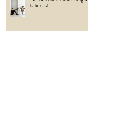
Tallinnas!
Sügisene fotoprojekt kahes
stiilis!
Star Kids Baltic - talvine
sisseastumine põhikoossesu!
Podium Kids Magazine -
casting!