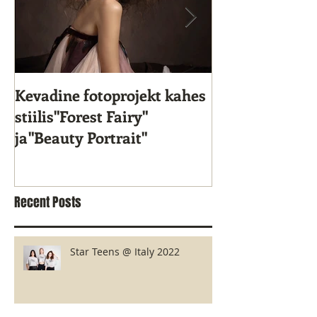
Kevadine fotoprojekt kahes
Star Kids 10. s
stiilis"Forest Fairy"
ja"Beauty Portrait"
Recent Posts
Star Teens @ Italy 2022