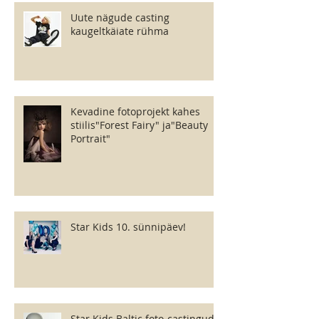
Uute nägude casting
kaugeltkäiate rühma
Kevadine fotoprojekt kahes
stiilis"Forest Fairy" ja"Beauty
Portrait"
Star Kids 10. sünnipäev!
Star Kids Baltic foto-castingud