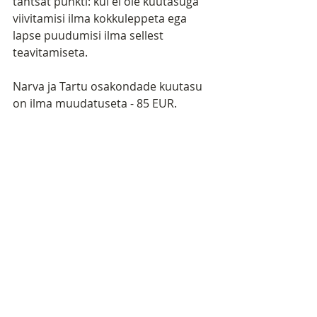
tähtsat punkti: kui ei ole kuutasuga 
viivitamisi ilma kokkuleppeta ega 
lapse puudumisi ilma sellest 
teavitamiseta.
Narva ja Tartu osakondade kuutasu 
on ilma muudatuseta - 85 EUR.