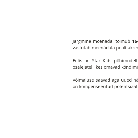
Järgmine moenädal toimub 
16
vastutab moenädala poolt akred
Eelis on Star Kids põhimodelli
osalejatel,  kes omavad kõndimi
Võimaluse saavad aga uued näo
on kompenseeritud potentsiaali