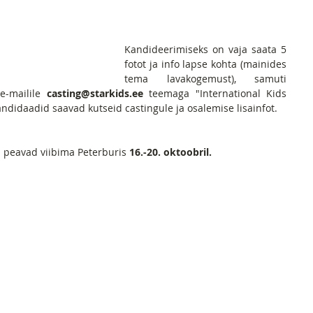
​Kandideerimiseks on vaja saata 5 
fotot ja info lapse kohta (mainides 
tema lavakogemust), samuti 
e-mailile 
casting@starkids.ee
 teemaga "International Kids 
ndidaadid saavad kutseid castingule ja osalemise lisainfot.
d peavad viibima Peterburis 
16.-20. oktoobril.