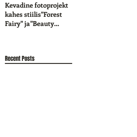
Kevadine fotoprojekt
Star Kids 10.
kahes stiilis"Forest
sünnipäev!
Fairy" ja"Beauty
Portrait"
Recent Posts