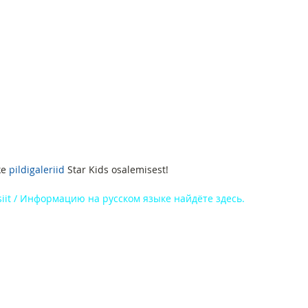
e 
pildigaleriid 
Star Kids osalemisest!
 siit / Информацию на русском языке найдёте здесь.