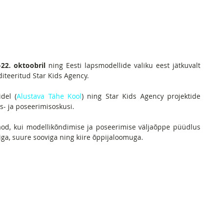
-22. oktoobril
 ning Eesti lapsmodellide valiku eest jätkuvalt 
iteeritud Star Kids Agency.
del (
Alustava Tähe Kool
) ning Star Kids Agency projektide 
s- ja poseerimisoskusi. 
d, kui modellikõndimise ja poseerimise väljaõppe püüdlus 
ga, suure sooviga ning kiire õppijaloomuga.