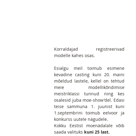
Korraldajad registreerivad 
modelle kahes osas.
Esialgu meil toimub esimene 
kevadine casting kuni 20. maini 
mõeldud lastele, kellel on tehtud 
meie modellikõndimise 
meistriklassi tunnud ning kes 
osalesid juba moe-show'del. Edasi 
teise sammuna 1. juunist kuni 
1.septembrini toimub eelvoor ja 
konkurss uutele nägudele. 
Kokku Eestist moenädalale võib 
saada valituks
 kuni 25 last.