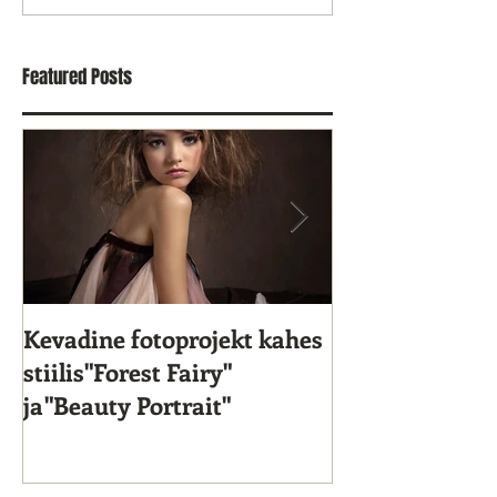
Featured Posts
Kevadine fotoprojekt kahes
Star Kids 10. s
stiilis"Forest Fairy"
ja"Beauty Portrait"