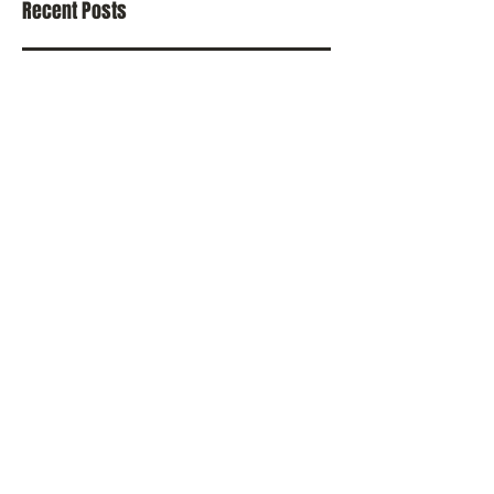
Recent Posts
Star Teens @ Italy 2022
Uute nägude casting
kaugeltkäiate rühma
Kevadine fotoprojekt kahes
stiilis"Forest Fairy" ja"Beauty
Portrait"