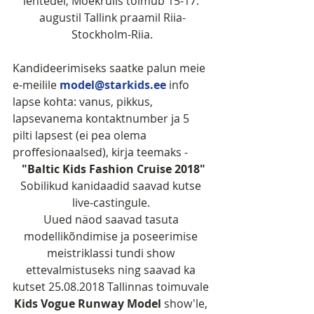
lehtedel, Moekruiis toimub 15-17. 
augustil Tallink praamil Riia-
Stockholm-Riia.
Kandideerimiseks saatke palun meie 
e-meilile
 model@starkids.ee
 info 
lapse kohta: vanus, pikkus, 
lapsevanema kontaktnumber ja 5 
pilti lapsest (ei pea olema 
proffesionaalsed), kirja teemaks -
"Baltic Kids Fashion Cruise 2018"
Sobilikud kanidaadid saavad kutse 
live-castingule. 
Uued näod saavad tasuta 
modellikõndimise ja poseerimise 
meistriklassi tundi show 
ettevalmistuseks ning saavad ka 
kutset 25.08.2018 Tallinnas toimuvale 
Kids Vogue Runway Model 
show'le, 