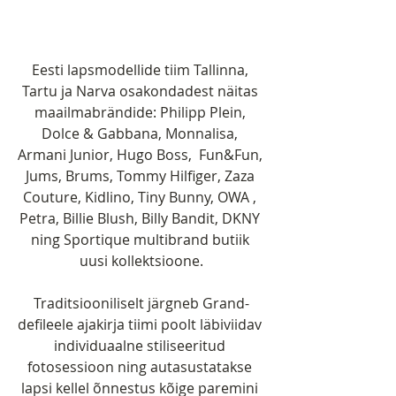
Eesti lapsmodellide tiim Tallinna, 
Tartu ja Narva osakondadest näitas 
maailmabrändide: Philipp Plein, 
Dolce & Gabbana, Monnalisa, 
Armani Junior, Hugo Boss,  Fun&Fun, 
Jums, Brums, Tommy Hilfiger, Zaza 
Couture, Kidlino, Tiny Bunny, OWA , 
Petra, Billie Blush, Billy Bandit, DKNY 
ning Sportique multibrand butiik 
uusi kollektsioone.
Traditsiooniliselt järgneb Grand-
defileele ajakirja tiimi poolt läbiviidav 
individuaalne stiliseeritud 
fotosessioon ning autasustatakse 
lapsi kellel õnnestus kõige paremini 