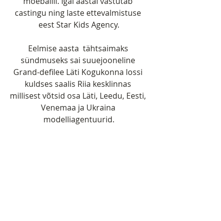
moeballil. Igal aastal vastutab 
castingu ning laste ettevalmistuse 
eest Star Kids Agency.
Eelmise aasta  tähtsaimaks 
sündmuseks sai suuejooneline 
Grand-defilee Läti Kogukonna lossi 
kuldses saalis Riia kesklinnas 
millisest võtsid osa Läti, Leedu, Eesti, 
Venemaa ja Ukraina 
modelliagentuurid.