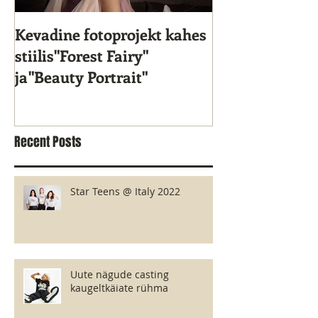
Kevadine fotoprojekt kahes
Star Kids 10. s
stiilis"Forest Fairy"
ja"Beauty Portrait"
Recent Posts
Star Teens @ Italy 2022
Uute nägude casting
kaugeltkäiate rühma