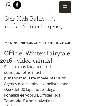
Star Kids Baltic - #1
model & talent agency
MAKING DREAMS COME TRUE SINCE 2011
L'Officiel Winter Fairytale
2016 - video valmis!
Riias toimus kauaoodatud 
suurejooneline moeball, 
pühendatud laste moele. Star Kids 
Agency osales rahvusvahelistel moe-
show
'del  30 lapsmodellidega - 
kohaliku eelvooru L'Officiel Kids 
Topmodel Estonia talvefinaali 