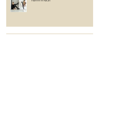
Sügisene fotoprojekt kahes
stiilis!
Star Kids Baltic - talvine
sisseastumine põhikoossesu!
Podium Kids Magazine -
casting!