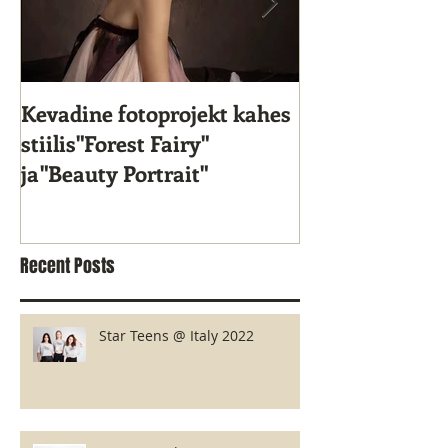
Kevadine fotoprojekt kahes
Star Kids 10. s
stiilis"Forest Fairy"
ja"Beauty Portrait"
Recent Posts
Star Teens @ Italy 2022