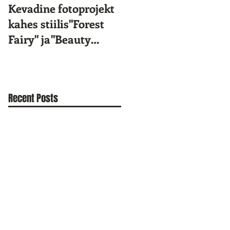
Kevadine fotoprojekt
Star Kids 10.
kahes stiilis"Forest
sünnipäev!
Fairy" ja"Beauty
Portrait"
Recent Posts