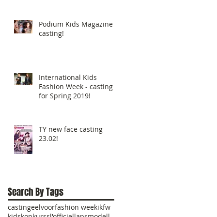
Podium Kids Magazine -
casting!
International Kids
Fashion Week - casting
for Spring 2019!
TY new face casting
23.02!
Search By Tags
casting
eelvoor
fashion week
ikfw
kids
konkurss
l'officiel
lapsmodell