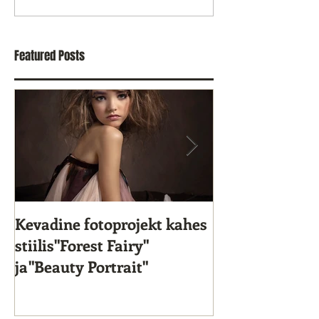
Featured Posts
Kevadine fotoprojekt kahes
Star Kids 10. s
stiilis"Forest Fairy"
ja"Beauty Portrait"