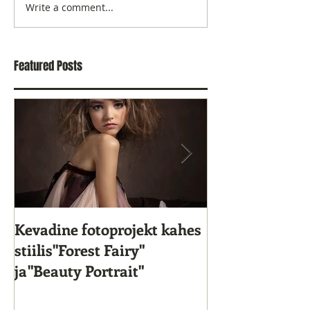
Write a comment...
Featured Posts
Kevadine fotoprojekt kahes
Star Kids 10. s
stiilis"Forest Fairy"
ja"Beauty Portrait"