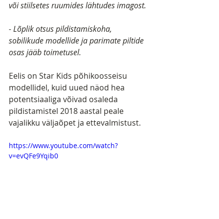
või stiilsetes ruumides lähtudes imagost.
- Lõplik otsus pildistamiskoha, 
sobilikude modellide ja parimate piltide 
osas jääb toimetusel.
Eelis on Star Kids põhikoosseisu 
modellidel, kuid uued näod hea 
potentsiaaliga võivad osaleda 
pildistamistel 2018 aastal peale 
vajalikku väljaõpet ja ettevalmistust. 
https://www.youtube.com/watch?
v=evQFe9Yqib0