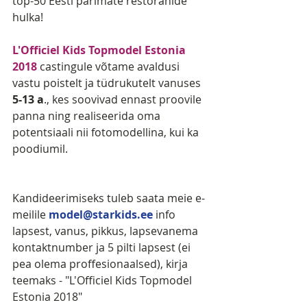
top-50 Eesti parimate restoranide 
hulka!
L'Officiel Kids Topmodel Estonia 
2018
 castingule võtame avaldusi 
vastu poistelt ja tüdrukutelt vanuses 
5-13 a
., kes soovivad ennast proovile 
panna ning realiseerida oma 
potentsiaali nii fotomodellina, kui ka 
poodiumil.
Kandideerimiseks tuleb saata meie e-
meilile 
model@starkids.ee
 info 
lapsest, vanus, pikkus, lapsevanema 
kontaktnumber ja 5 pilti lapsest (ei 
pea olema proffesionaalsed), kirja 
teemaks - "L'Officiel Kids Topmodel 
Estonia 2018"