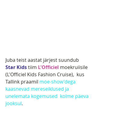
Juba teist aastat järjest suundub 
Star Kids
 tiim
 L'Officiel 
moekruiisile 
(L'Officiel Kids Fashion Cruise),  kus 
Tallink praamil 
moe-show'dega  
kaasnevad mereseiklused ja 
unelemata kogemused  kolme päeva 
jooksul
.