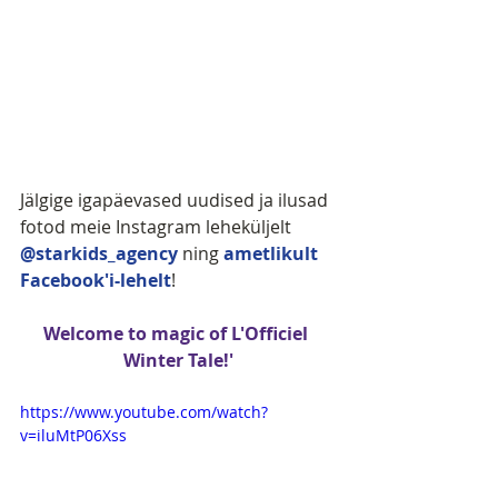
Jälgige igapäevased uudised ja ilusad 
fotod meie Instagram leheküljelt  
@starkids_agency
 ning 
ametlikult 
Facebook'i-lehelt
!
Welcome to magic of L'Officiel 
Winter Tale!'
https://www.youtube.com/watch?
v=iluMtP06Xss