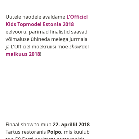
Uutele näodele avaldame 
L'Officiel 
Kids Topmodel Estonia 2018
eelvooru, parimad finalistid saavad 
võimaluse ühineda meiega Jurmala 
ja L'Officiel moekruiisi moe-
show
'del 
maikuus 2018
! 
Finaal-show toimub 
22. aprillil 2018
Tartus restoranis 
Polpo,
 mis kuulub 