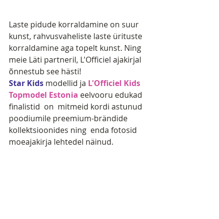
Laste pidude korraldamine on suur 
kunst, rahvusvaheliste laste ürituste 
korraldamine aga topelt kunst. Ning  
meie Läti partneril, L'Officiel ajakirjal 
õnnestub see hästi! 
Star Kids
 modellid ja 
L'Officiel Kids 
Topmodel Estonia
 eelvooru edukad 
finalistid  on  mitmeid kordi astunud 
poodiumile preemium-brändide 
kollektsioonides ning  enda fotosid 
moeajakirja lehtedel näinud.