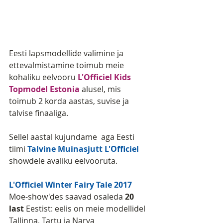
Eesti lapsmodellide valimine ja 
ettevalmistamine toimub meie 
kohaliku eelvooru 
L'Officiel Kids 
Topmodel Estonia
 alusel, mis 
toimub 2 korda aastas, suvise ja 
talvise finaaliga.
Sellel aastal kujundame  aga Eesti 
tiimi 
Talvine Muinasjutt L'Officiel
showdele avaliku eelvooruta. 
L'Officiel Winter Fairy Tale 2017
Moe-show'des saavad osaleda 
20 
last
 Eestist: eelis on meie modellidel 
Tallinna, Tartu ja Narva 