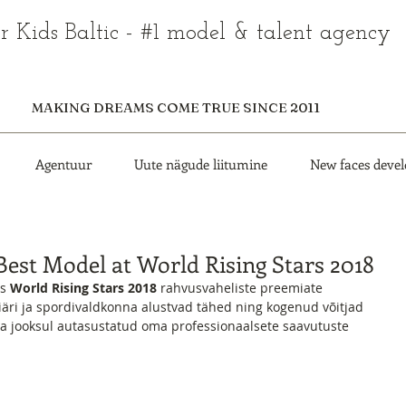
r Kids Baltic - #1 model & talent agency
MAKING DREAMS COME TRUE SINCE 2011
Agentuur
Uute nägude liitumine
New faces deve
Best Model at World Rising Stars 2018
s 
World Rising Stars 2018
 rahvusvaheliste preemiate 
iäri ja spordivaldkonna alustvad tähed ning kogenud võitjad 
a jooksul autasustatud oma professionaalsete saavutuste 