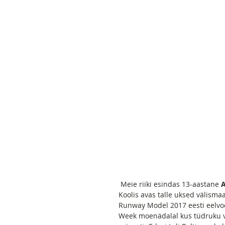
 Meie riiki esindas 13-aastane 
A
Koolis avas talle uksed välisma
Runway Model 2017 eesti eelvoo
Week moenädalal kus tüdruku võ