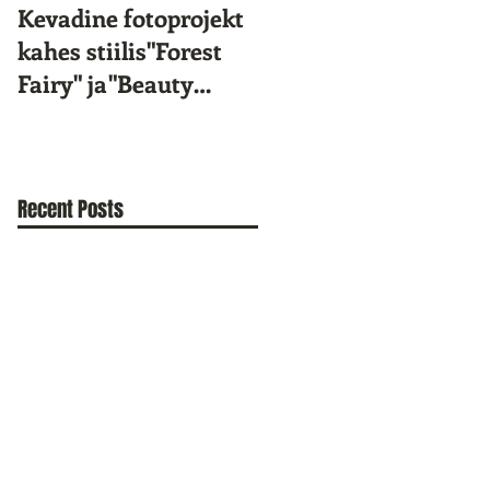
Kevadine fotoprojekt
Star Kids 10.
kahes stiilis"Forest
sünnipäev!
Fairy" ja"Beauty
Portrait"
Recent Posts