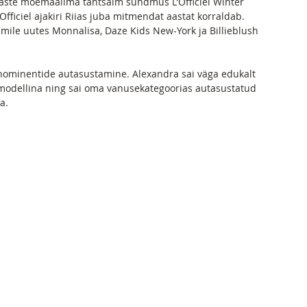
 laste moemaailma tähtsaim sündmus L'Officiel Winter 
Officiel ajakiri Riias juba mitmendat aastat korraldab. 
mile uutes Monnalisa, Daze Kids New-York ja Billieblush 
 nominentide autasustamine. Alexandra sai väga edukalt 
modellina ning sai oma vanusekategoorias autasustatud  
ga.