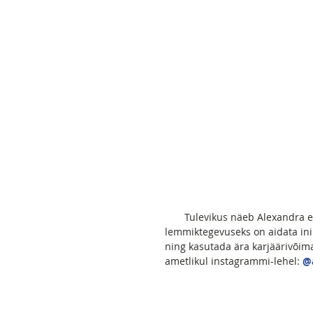
       Tulevikus näeb Alexandra end psühholoogiateaduskonna üliõpilasena kelle 
lemmiktegevuseks on aidata in
ning kasutada ära karjäärivõim
ametlikul instagrammi-lehel: 
@