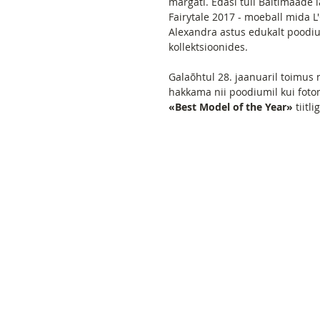
märgati. Edasi tuli Baltimaade
Fairytale 2017 - moeball mida L'
Alexandra astus edukalt poodiu
kollektsioonides.
Galaõhtul 28. jaanuaril toimus
hakkama nii poodiumil kui foto
«Best Model of the Year»
 tiitli