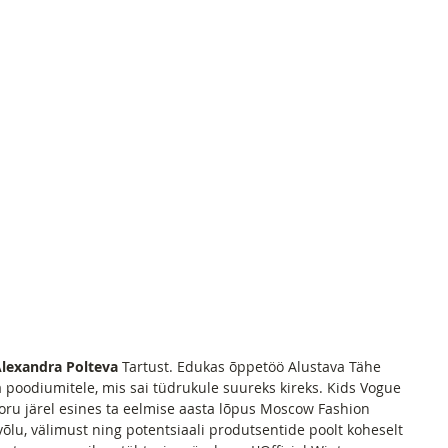
lexandra Polteva
 Tartust. Edukas õppetöö Alustava Tähe 
a poodiumitele, mis sai tüdrukule suureks kireks. Kids Vogue 
ru järel esines ta eelmise aasta lõpus Moscow Fashion 
lu, välimust ning potentsiaali produtsentide poolt koheselt 