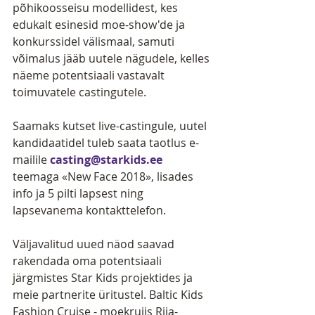
põhikoosseisu modellidest, kes 
edukalt esinesid moe-show'de ja 
konkurssidel välismaal, samuti 
võimalus jääb uutele nägudele, kelles 
näeme potentsiaali vastavalt 
toimuvatele castingutele.
Saamaks kutset live-castingule, uutel 
kandidaatidel tuleb saata taotlus e-
mailile 
casting@starkids.ee
teemaga «New Face 2018», lisades 
info ja 5 pilti lapsest ning 
lapsevanema kontakttelefon.
Väljavalitud uued näod saavad 
rakendada oma potentsiaali 
järgmistes Star Kids projektides ja 
meie partnerite üritustel. Baltic Kids 
Fashion Cruise - moekruiis Riia-