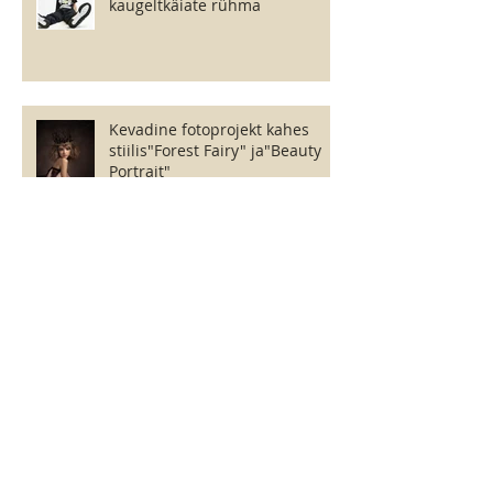
kaugeltkäiate rühma
Kevadine fotoprojekt kahes
stiilis"Forest Fairy" ja"Beauty
Portrait"
Star Kids 10. sünnipäev!
Star Kids Baltic foto-castingud
Tallinnas!