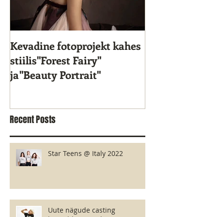
Kevadine fotoprojekt kahes
Star Kids 10. s
stiilis"Forest Fairy"
ja"Beauty Portrait"
Recent Posts
Star Teens @ Italy 2022
Uute nägude casting