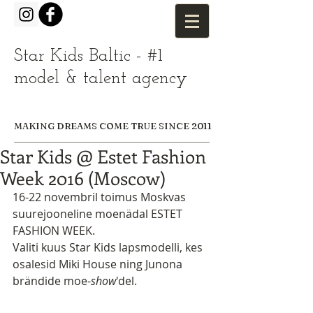
Star Kids Baltic - #1
model & talent agency
MAKING DREAMS COME TRUE SINCE 2011
Star Kids @ Estet Fashion
Week 2016 (Moscow)
16-22 novembril toimus Moskvas 
suurejooneline moenädal ESTET 
FASHION WEEK.
Valiti kuus Star Kids lapsmodelli, kes 
osalesid Miki House ning Junona 
brändide moe-
show
'del.