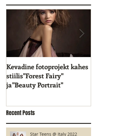
Kevadine fotoprojekt kahes
Star Kids 10. s
stiilis"Forest Fairy"
ja"Beauty Portrait"
Recent Posts
Star Teens @ Italy 2022