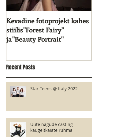
Kevadine fotoprojekt kahes
Star Kids 10. s
stiilis"Forest Fairy"
ja"Beauty Portrait"
Recent Posts
Star Teens @ Italy 2022
Uute nägude casting
kaugeltkäiate rühma