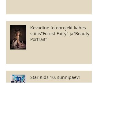
Kevadine fotoprojekt kahes
stiilis"Forest Fairy" ja"Beauty
Portrait"
Star Kids 10. sünnipäev!
Star Kids Baltic foto-castingud
Tallinnas!