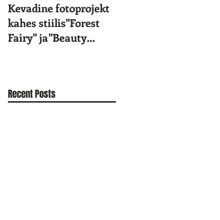
Kevadine fotoprojekt
Star Kids 10.
kahes stiilis"Forest
sünnipäev!
Fairy" ja"Beauty
Portrait"
Recent Posts