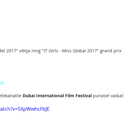
 2017" võitja ning "IT Girls - Miss Global 2017" grand prix 
st
telekanalile
 Dubai International Film Festival
 punasel vaibal:
watch?v=5XpWwhcFbJE