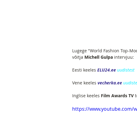
Lugege "World Fashion Top-Model
võitja 
Michell Gulpa
 intervjuu:
Eesti keeles 
ELU24.ee 
uudistest
Vene keeles 
vecherka.ee
 uudiste
Inglise keeles 
Film Awards TV
 
https://www.youtube.com/