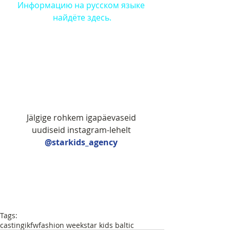
Информацию на русском языке 
найдёте здесь.
Jälgige rohkem igapäevaseid 
uudiseid instagram-lehelt 
@starkids_agency 
Tags:
casting
ikfw
fashion week
star kids baltic