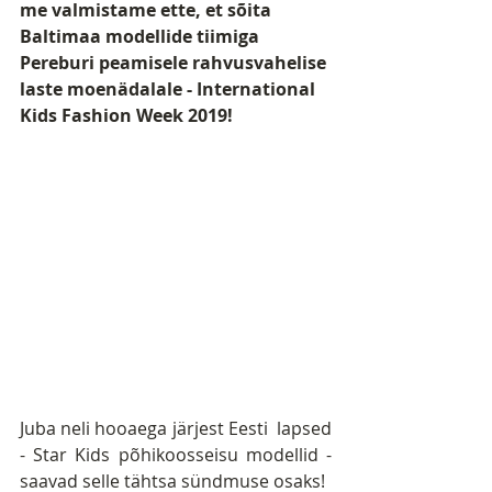
me valmistame ette, et sõita 
Baltimaa modellide tiimiga 
Pereburi peamisele rahvusvahelise 
laste moenädalale - International 
Kids Fashion Week 2019!
Juba neli hooaega järjest Eesti  lapsed 
- Star Kids põhikoosseisu modellid - 
saavad selle tähtsa sündmuse osaks!