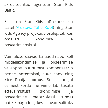
akrediteeritud agentuur Star Kids 
Baltic.
Eelis on Star Kids põhikoosseisu 
lastel (
Alustava Tähe Kool
) ning Star 
Kids Agency projektide osalejatel,  kes 
omavad kõndimis- ja 
poseerimisoskusi. 
Võimaluse saavad ka uued näod, kell 
modellikõndimise ja poseerimise 
väljaõppe puudumist kompenseerib 
nende potentsiaal, suur soov ning 
kiire õppija loomus. Sellel hooajal 
esimest korda me viime läbi tasuta 
ettevalmistust (kõndimise ja 
poseerimise meistriklassi tunde) 
uutele nägudele, kes saavad valituks 